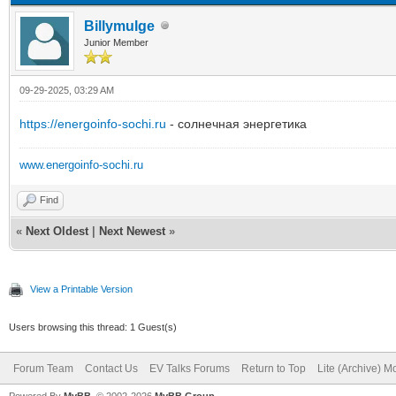
Billymulge
Junior Member
09-29-2025, 03:29 AM
https://energoinfo-sochi.ru
- солнечная энергетика
www.energoinfo-sochi.ru
Find
«
Next Oldest
|
Next Newest
»
View a Printable Version
Users browsing this thread: 1 Guest(s)
Forum Team
Contact Us
EV Talks Forums
Return to Top
Lite (Archive) 
Powered By
MyBB
, © 2002-2026
MyBB Group
.