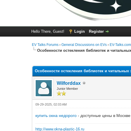
Hello There, Guest!
Login
Register
EV Talks Forums
›
General Discussions on EVs
›
EV-Talks.com
Особенности остекления библиотек и читальных
0 Vote(s) - 0 Average
1
2
3
4
5
Особенности остекления библиотек и читальных 
Wilforddax
Junior Member
09-29-2025, 02:03 AM
купить окна недорого
- доступные цены в Москве
http://www.okna-plastic-16.ru