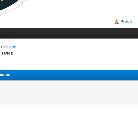
Portal
 Blogs
 залов
залов