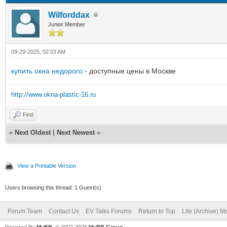
Wilforddax
Junior Member
09-29-2025, 02:03 AM
купить окна недорого
- доступные цены в Москве
http://www.okna-plastic-16.ru
Find
«
Next Oldest
|
Next Newest
»
View a Printable Version
Users browsing this thread: 1 Guest(s)
Forum Team
Contact Us
EV Talks Forums
Return to Top
Lite (Archive) 
Powered By
MyBB
, © 2002-2026
MyBB Group
.