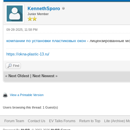
KennethSporo
Junior Member
09-28-2025, 11:58 PM
компании по установки пластиковых окон
- лицензированные мо
https://okna-plastic-13.ru/
Find
«
Next Oldest
|
Next Newest
»
View a Printable Version
Users browsing this thread: 1 Guest(s)
Forum Team
Contact Us
EV Talks Forums
Return to Top
Lite (Archive) 
Powered By
MyBB
, © 2002-2026
MyBB Group
.