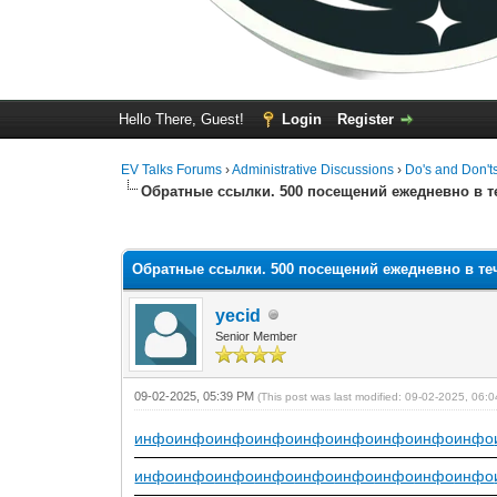
Hello There, Guest!
Login
Register
EV Talks Forums
›
Administrative Discussions
›
Do's and Don't
Обратные ссылки. 500 посещений ежедневно в т
0 Vote(s) - 0 Average
1
2
3
4
5
Обратные ссылки. 500 посещений ежедневно в те
yecid
Senior Member
09-02-2025, 05:39 PM
(This post was last modified: 09-02-2025, 06
инфо
инфо
инфо
инфо
инфо
инфо
инфо
инфо
инфо
инфо
инфо
инфо
инфо
инфо
инфо
инфо
инфо
инфо