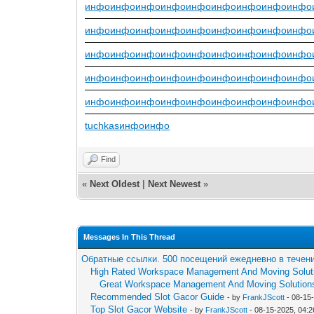
инфо
инфо
инфо
инфо
инфо
инфо
инфо
инфо
инфо
инфо
инфо
инфо
инфо
инфо
инфо
инфо
инфо
инфо
инфо
инфо
инфо
инфо
инфо
инфо
инфо
инфо
инфо
инфо
инфо
инфо
инфо
инфо
инфо
инфо
инфо
инфо
инфо
инфо
инфо
инфо
инфо
инфо
инфо
инфо
инфо
tuchkas
инфо
инфо
Find
«
Next Oldest
|
Next Newest
»
Messages In This Thread
Обратные ссылки. 500 посещений ежедневно в течени
High Rated Workspace Management And Moving Soluti
Great Workspace Management And Moving Solution
Recommended Slot Gacor Guide
- by
FrankJScott
- 08-15
Top Slot Gacor Website
- by
FrankJScott
- 08-15-2025, 04: