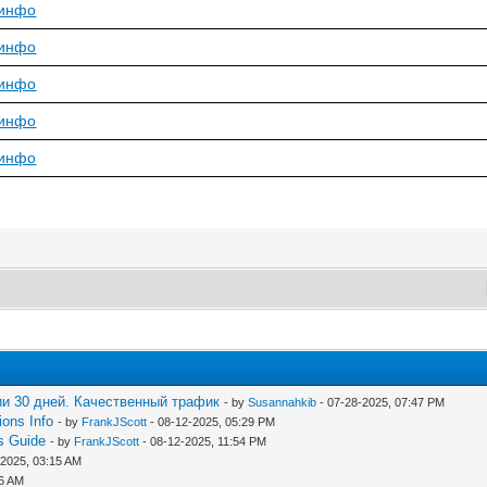
инфо
инфо
инфо
инфо
инфо
и 30 дней. Качественный трафик
- by
Susannahkib
- 07-28-2025, 07:47 PM
ons Info
- by
FrankJScott
- 08-12-2025, 05:29 PM
s Guide
- by
FrankJScott
- 08-12-2025, 11:54 PM
-2025, 03:15 AM
26 AM