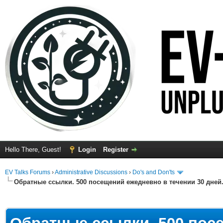
Hello There, Guest!
Login
Register
EV Talks Forums
›
Administrative Discussions
›
Do's and Don'ts
Обратные ссылки. 500 посещений ежедневно в течении 30 дней
ge