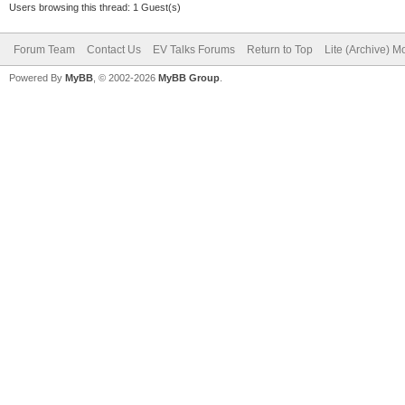
Users browsing this thread: 1 Guest(s)
Forum Team
Contact Us
EV Talks Forums
Return to Top
Lite (Archive) 
Powered By
MyBB
, © 2002-2026
MyBB Group
.